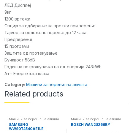
ЛЕД Дисплеј
9кг
1200 вртежи
Опција за одбирање на вретжи при перење
Тајмер за одложено перење до 12 часа
Предперење
15 програми
Заштита од протекување
Бучавост 58dB
Годишна потрошувачка на ел. енергија 243kWh
А++ Енергетска класа
Category:
Машини за перење на алишта
Related products
Машини за перење на алишта
Машини за перење на алишта
SAMSUNG
BOSCH WAN28266BY
WW90T4540AE1LE