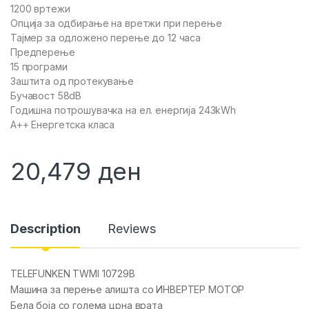
1200 вртежи
Опција за одбирање на вретжи при перење
Тајмер за одложено перење до 12 часа
Предперење
15 програми
Заштита од протекување
Бучавост 58dB
Годишна потрошувачка на ел. енергија 243kWh
А++ Енергетска класа
20,479
ден
Description
Reviews
TELEFUNKEN TWMI 10729B
Машина за перење алишта со ИНВЕРТЕР МОТОР
Бела боја со голема црна врата