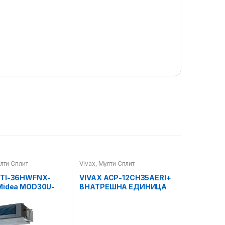
лти Сплит
Vivax
,
Мулти Сплит
MTI-36HWFNX-
VIVAX ACP-12CH35AERI+
Midea MOD30U-
ВНАТРЕШНА ЕДИНИЦА
RRD0 (3 Phase)
ЗА МУЛТИ СПЛИТ