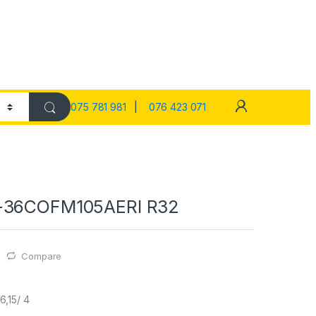
075 781 981
|
076 423 071
-36COFM105AERI R32
Compare
,15/ 4