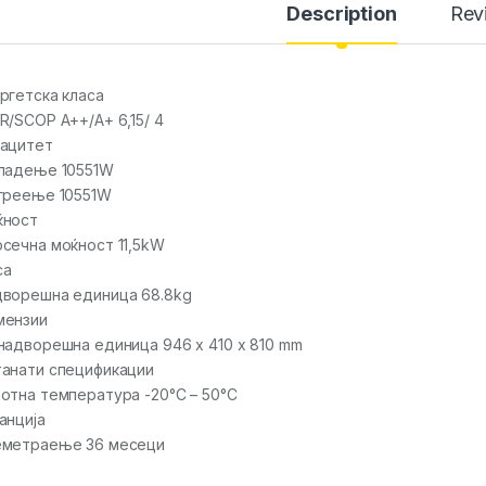
Description
Rev
ргетска класа
R/SCOP A++/A+ 6,15/ 4
ацитет
ладење 10551W
греење 10551W
ќност
сечна моќност 11,5kW
са
ворешна единица 68.8kg
мензии
надворешна единица 946 x 410 x 810 mm
анати спецификации
отна температура -20°C – 50°C
анција
еметраење 36 месеци