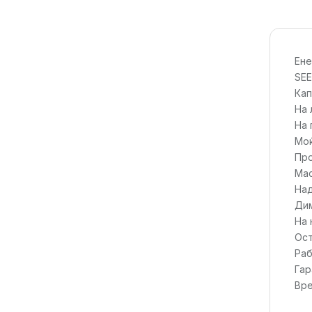
Ене
SEE
Кап
На 
На 
Мо
Про
Ма
Над
Ди
На 
Ост
Раб
Гар
Вр