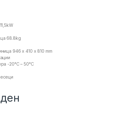
11,5kW
ца 68.8kg
ница 946 x 410 x 810 mm
кации
ра -20°C – 50°C
месеци
0
ден