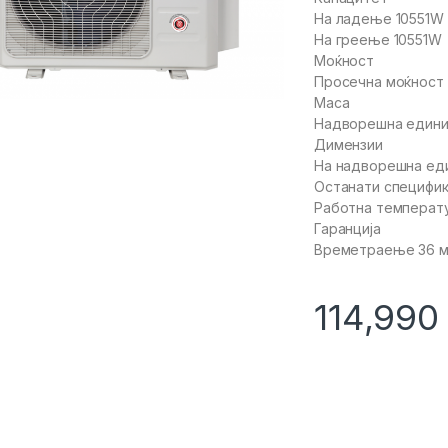
На ладење 10551W
На греење 10551W
Моќност
Просечна моќност 
Маса
Надворешна едини
Димензии
На надворешна еди
Останати специфи
Работна температу
Гаранција
Времетраење 36 
114,99