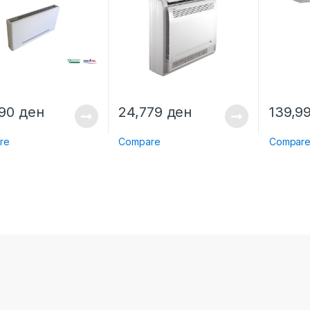
990
ден
24,779
ден
139,9
re
Compare
Compar