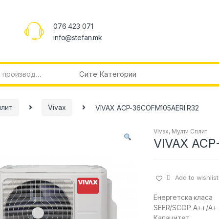
076 423 071
info@stefan.mk
плит
Vivax
VIVAX ACP-36COFM105AERI R32
Vivax
,
Мулти Сплит
VIVAX ACP
Add to wishlist
Енергетска класа
SEER/SCOP A++/A+ 6
Капацитет