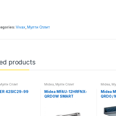
egories:
Vivax
,
Мулти Сплит
ted products
Мулти Сплит
Midea
,
Мулти Сплит
Midea
,
Му
ER 42SIC29-99
Midea MFAU-12HRFNX-
Midea 
QRD0W SMART
QRD0 / 
36HFN8-