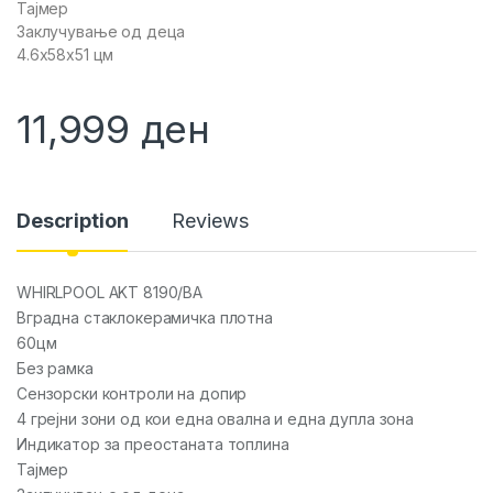
Тајмер
Заклучување од деца
4.6x58x51 цм
11,999
ден
Description
Reviews
WHIRLPOOL AKT 8190/BA
Вградна стаклокерамичка плотна
60цм
Без рамка
Сензорски контроли на допир
4 грејни зони од кои една овална и една дупла зона
Индикатор за преостаната топлина
Тајмер