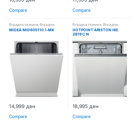
Compare
Compare
Вградна техника
,
Вградни
Вградна техника
,
Вградни
машини за миење садови
машини за миење садови
MIDEA MID60S110.1-MK
HOTPOINT ARISTON HIE
2B19 C N
14,999
ден
18,995
ден
Compare
Compare