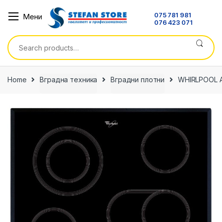
Skip
Skip
075 781 981
Мени
to
to
076 423 071
navigation
content
Search
for:
Home
Вградна техника
Вградни плотни
WHIRLPOOL A