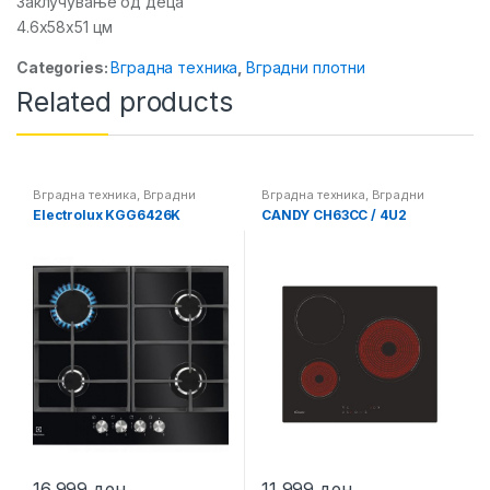
Заклучување од деца
4.6x58x51 цм
Categories:
Вградна техника
,
Вградни плотни
Related products
Вградна техника
,
Вградни
Вградна техника
,
Вградни
плотни
плотни
Electrolux KGG6426K
CANDY CH63CC / 4U2
16,999
ден
11,999
ден