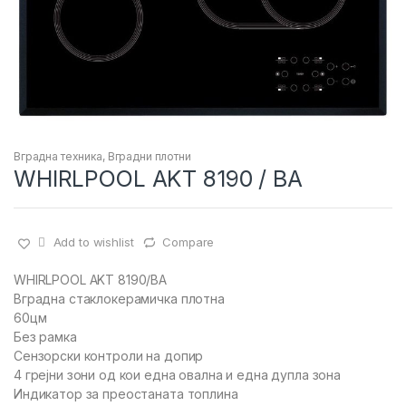
Вградна техника
,
Вградни плотни
WHIRLPOOL AKT 8190 / BA
Add to wishlist
Compare
WHIRLPOOL AKT 8190/BA
Вградна стаклокерамичка плотна
60цм
Без рамка
Сензорски контроли на допир
4 грејни зони од кои една овална и една дупла зона
Индикатор за преостаната топлина