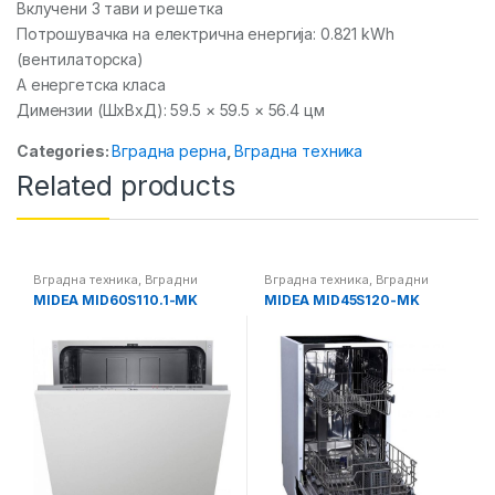
Вклучени 3 тави и решетка
Потрошувачка на електрична енергија: 0.821 kWh
(вентилаторска)
А енергетска класа
Димензии (ШxВxД): 59.5 × 59.5 × 56.4 цм
Categories:
Вградна рерна
,
Вградна техника
Related products
Вградна техника
,
Вградни
Вградна техника
,
Вградни
машини за миење садови
машини за миење садови
MIDEA MID60S110.1-MK
MIDEA MID45S120-MK