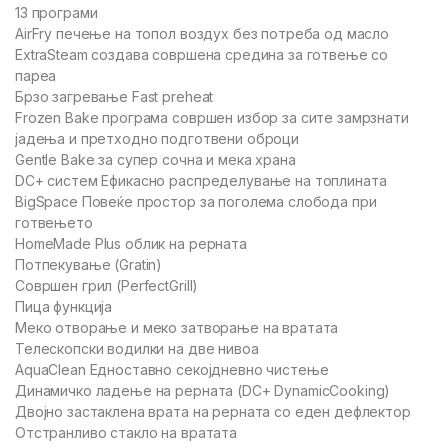
13 програми
AirFry печење на топол воздух без потреба од масло
ExtraSteam создава совршена средина за готвење со
пареа
Брзо загревање Fast preheat
Frozen Bake програма совршен избор за сите замрзнати
јадења и претходно подготвени оброци
Gentle Bake за супер сочна и мека храна
DC+ систем Ефикасно распределување на топлината
BigSpace Повеќе простор за поголема слобода при
готвењето
HomeMade Plus облик на рерната
Потпекување (Gratin)
Совршен грил (PerfectGrill)
Пица функција
Меко отворање и меко затворање на вратата
Телескопски водилки на две нивоа
AquaClean Едноставно секојдневно чистење
Динамичко ладење на рерната (DC+ DynamicCooking)
Двојно застаклена врата на рерната со еден дефлектор
Отстранливо стакло на вратата