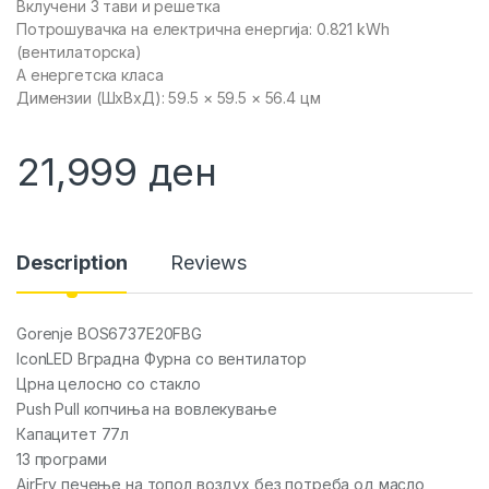
Вклучени 3 тави и решетка
Потрошувачка на електрична енергија: 0.821 kWh
(вентилаторска)
А енергетска класа
Димензии (ШxВxД): 59.5 × 59.5 × 56.4 цм
21,999
ден
Description
Reviews
Gorenje BOS6737E20FBG
IconLED Вградна Фурна со вентилатор
Црна целосно со стакло
Push Pull копчиња на вовлекување
Капацитет 77л
13 програми
AirFry печење на топол воздух без потреба од масло