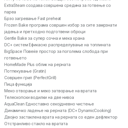
ExtraSteam создава совршена средина за готвење со
пареа
Брзо загревање Fast preheat
Frozen Bake програма совршен избор за сите замрзнати
јадења и претходно подготвени оброци
Gentle Bake за супер сочна и мека храна
DC+ систем Ефикасно распределување на топлината
BigSpace Повеќе простор за поголема слобода при
готвењето
HomeMade Plus облик на рерната
Потпекување (Gratin)
Совршен грил (PerfectGrill)
Пица функција
Меко отворање и меко затворање на вратата
Телескопски водилки на две нивоа
AquaClean Едноставно секојдневно чистење
Динамичко ладење на рерната (DC+ DynamicCooking)
Двојно застаклена врата на рерната со еден дефлектор
Отстранливо стакло на вратата