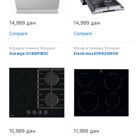
14,999
ден
14,999
ден
Compare
Compare
Вградна техника
,
Вградни
Вградна техника
,
Вградни
плотни
плотни
Gorenje GCE691BSC
Electrolux EHF6240IOK
15,999
ден
11,999
ден