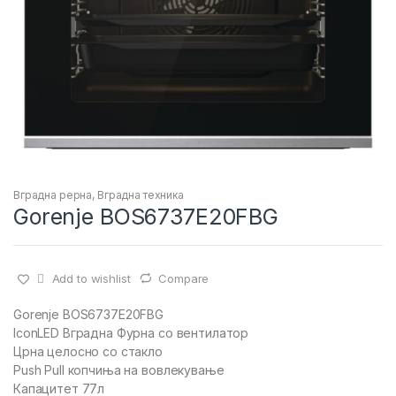
Вградна рерна
,
Вградна техника
Gorenje BOS6737E20FBG
Add to wishlist
Compare
Gorenje BOS6737E20FBG
IconLED Вградна Фурна со вентилатор
Црна целосно со стакло
Push Pull копчиња на вовлекување
Капацитет 77л