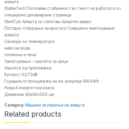
алишта
StableTech Поголема стабилност во текот на работата со
специјално дизајнирани страници
SterilTub Алишта со секогаш пријатен мирис
Погодно отворање на вратата Совршено вметнување
алишта
Сензори за температура
ниво на вода
полнење и пена
Заклучување – заштита за деца
Заштита од прелевање
Бучност 52/73dB
Годишна потрошувачка на ел. енергија 166 kWh
Нова А енергетска класа
Димензии 60x85x54.5 цм
Category:
Машини за перење на алишта
Related products