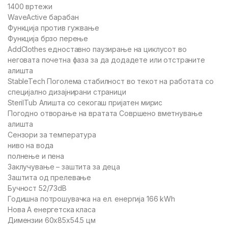
1400 вртежи
WaveActive барабан
Функција против гужвање
Функција брзо перење
AddClothes едноставно паузирање на циклусот во
неговата почетна фаза за да додадете или отстраните
алишта
StableTech Поголема стабилност во текот на работата со
специјално дизајнирани страници
SterilTub Алишта со секогаш пријатен мирис
Погодно отворање на вратата Совршено вметнување
алишта
Сензори за температура
ниво на вода
полнење и пена
Заклучување – заштита за деца
Заштита од прелевање
Бучност 52/73dB
Годишна потрошувачка на ел. енергија 166 kWh
Нова А енергетска класа
Димензии 60x85x54.5 цм