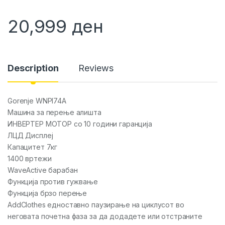
20,999
ден
Description
Reviews
Gorenje WNPI74A
Машина за перење алишта
ИНВЕРТЕР МОТОР со 10 години гаранција
ЛЦД Дисплеј
Капацитет 7кг
1400 вртежи
WaveActive барабан
Функција против гужвање
Функција брзо перење
AddClothes едноставно паузирање на циклусот во
неговата почетна фаза за да додадете или отстраните