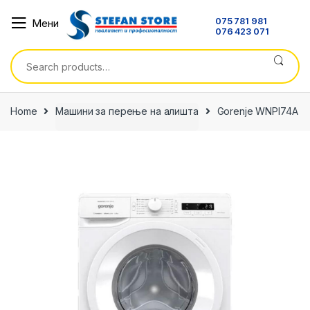
Skip
Skip
075 781 981
Мени
to
to
076 423 071
navigation
content
Search
for:
Home
Машини за перење на алишта
Gorenje WNPI74A