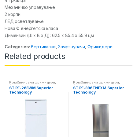
4 тркалца
Механичко управување
2 корпи
ЛЕД осветлување
Нова Ф енергетска класа
Димензии (Ш x В x Д): 62.5 x 85.4 x 55.9 цм
Categories:
Вертикални
,
Замрзнувачи
,
Фрижидери
Related products
Комбинирани фрижидери
,
Комбинирани фрижидери
,
Фрижидери
Фрижидери
ST RF-263WM Superior
ST RF-396TNFXM Superior
Technology
Technology