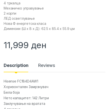
4 тркалца
Механичко управување
2 корпи
ЛЕД осветлување
Нова Ф енергетска класа
Димензии (Ш x В x Д): 62.5 x 85.4 x 55.9 цм
11,999
ден
Description
Reviews
Hisense FC184D4AW1
Хоризонтален Замрзнувач
Бела боја
Нето капацитет: 142 Литри
Заклучување на вратата