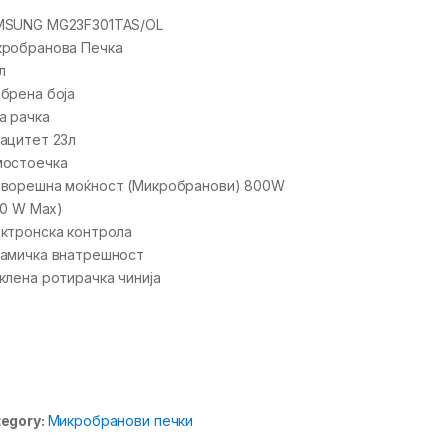
MSUNG MG23F301TAS/OL
робранова Печка
л
брена боја
а рачка
ацитет 23л
мостоечка
ворешна моќност (Микробранови) 800W
150 W Max)
ктронска контрола
амичка внатрешност
клена ротирачка чинија
egory:
Микробранови печки