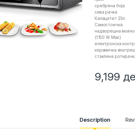
сребрена боја
сива рачка
Капацитет 23л
Самостоечка
надворешна моќно
(1.150 W Max)
електронска контр
керамичка внатре
стаклена ротирачка
9,199
д
Description
Rev