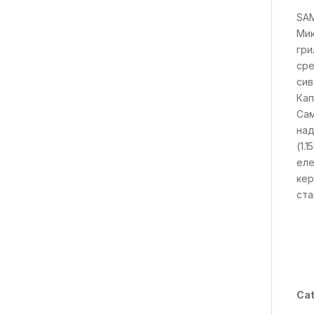
SA
Мик
гри
сре
сив
Кап
Са
над
(1.
еле
кер
ста
Cat