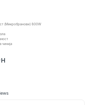
ст (Микробранови) 800W
ола
шност
 чинија
ен
iews