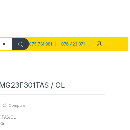
075 781 981
|
076 423 071
MG23F301TAS / OL
Compare
1TAS/OL
ка