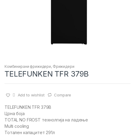
Комбинирани фрижидери
,
Фрижидери
TELEFUNKEN TFR 379B
Add to wishlist
Compare
TELEFUNKEN TFR 379B
Црна боја
TOTAL NO FROST технолгија на ладење
Multi cooling
Тотален капацитет 291л