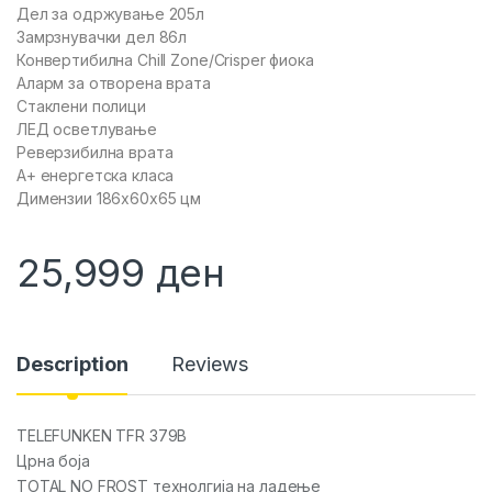
Дел за одржување 205л
Замрзнувачки дел 86л
Конвертибилна Chill Zone/Crisper фиока
Аларм за отворена врата
Стаклени полици
ЛЕД осветлување
Реверзибилна врата
А+ енергетска класа
Димензии 186x60x65 цм
25,999
ден
Description
Reviews
TELEFUNKEN TFR 379B
Црна боја
TOTAL NO FROST технолгија на ладење