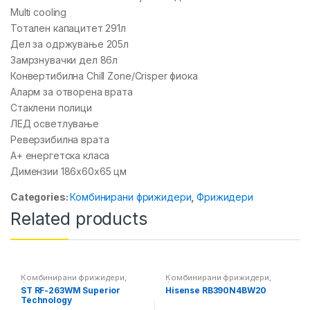
Multi cooling
Тотален капацитет 291л
Дел за одржување 205л
Замрзнувачки дел 86л
Конвертибилна Chill Zone/Crisper фиока
Аларм за отворена врата
Стаклени полици
ЛЕД осветлување
Реверзибилна врата
А+ енергетска класа
Димензии 186x60x65 цм
Categories:
Комбинирани фрижидери
,
Фрижидери
Related products
Комбинирани фрижидери
,
Комбинирани фрижидери
,
Фрижидери
Фрижидери
ST RF-263WM Superior
Hisense RB390N4BW20
Technology