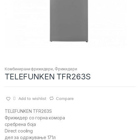
Комбинирани фрижидери
,
Фрижидери
TELEFUNKEN TFR263S
Add to wishlist
Compare
TELEFUNKEN TFR263S
Фрижидер со горна комора
сребрена боја
Direct cooling
дел за одржување 171л