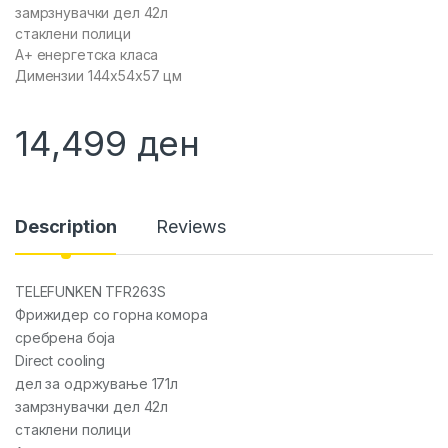
замрзнувачки дел 42л
стаклени полици
А+ енергетска класа
Димензии 144x54x57 цм
14,499
ден
Description
Reviews
TELEFUNKEN TFR263S
Фрижидер со горна комора
сребрена боја
Direct cooling
дел за одржување 171л
замрзнувачки дел 42л
стаклени полици