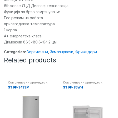
6th sense ЛЦД Дисплеј технологија
Функција за брзо замрзнување
Еco режим на работа
прилагодлива температура
1 корпа
А+ енергетска класа
Димензии 86.5×80.6×64.2 цм
Categories:
Вертикални
,
Замрзнувачи
,
Фрижидери
Related products
Комбинирани фрижидери
,
Комбинирани фрижидери
,
Фрижидери
Фрижидери
ST RF-343SM
ST RF-85WH