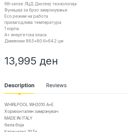
6th sense ЛЦД Дисплеј технологија
Функција за брзо замрзнување
Еco режим на работа
прилагодлива температура
1 корпа
А+ енергетска класа
Димензии 86.5×80.6×64.2 цм
13,995
ден
Description
Reviews
WHIRLPOOL WH2010 A+E
Хоризонтален замрзнувач
MADE IN ITALY
бела боја
Капацитет 207л