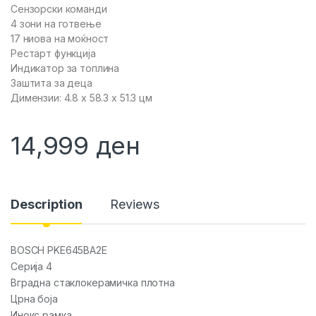
Сензорски команди
4 зони на готвење
17 ниова на моќност
Рестарт функција
Индикатор за топлина
Заштита за деца
Димензии: 4.8 x 58.3 x 51.3 цм
14,999
ден
Description
Reviews
BOSCH PKE645BA2E
Серија 4
Вградна стаклокерамичка плотна
Црна боја
Инокс рамка