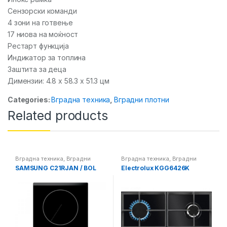
Сензорски команди
4 зони на готвење
17 ниова на моќност
Рестарт функција
Индикатор за топлина
Заштита за деца
Димензии: 4.8 x 58.3 x 51.3 цм
Categories:
Вградна техника
,
Вградни плотни
Related products
Вградна техника
,
Вградни
Вградна техника
,
Вградни
плотни
плотни
SAMSUNG C21RJAN / BOL
Electrolux KGG6426K