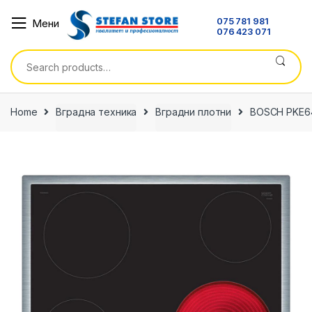
Skip
Skip
075 781 981
Мени
to
to
076 423 071
navigation
content
Search
for:
Home
Вградна техника
Вградни плотни
BOSCH PKE6