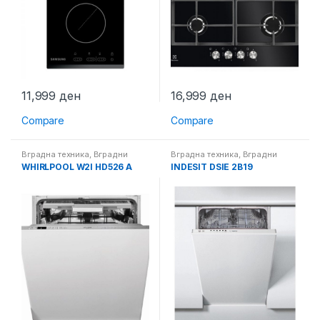
11,999
ден
16,999
ден
Compare
Compare
Вградна техника
,
Вградни
Вградна техника
,
Вградни
машини за миење садови
машини за миење садови
WHIRLPOOL W2I HD526 A
INDESIT DSIE 2B19