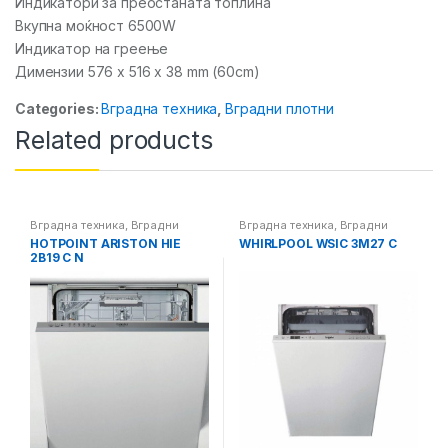
Индикатори за преостаната топлина
Вкупна моќност 6500W
Индикатор на греење
Димензии 576 x 516 x 38 mm (60cm)
Categories:
Вградна техника
,
Вградни плотни
Related products
Вградна техника
,
Вградни
Вградна техника
,
Вградни
машини за миење садови
машини за миење садови
HOTPOINT ARISTON HIE
WHIRLPOOL WSIC 3M27 C
2B19 C N