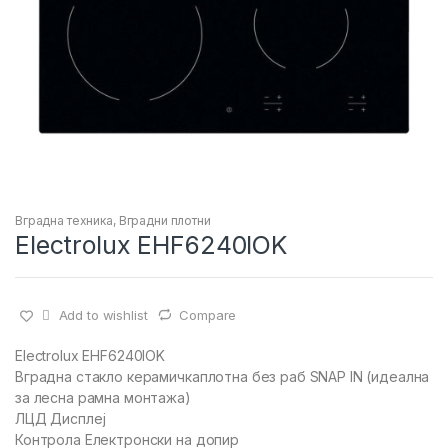
Вградна техника
,
Вградни плотни
Electrolux EHF6240IOK
Add to wishlist
Compare
Electrolux EHF6240IOK
Вградна стакло керамичкаплотна без раб SNAP IN (идеална
за лесна рамна монтажа)
ЛЦД Дисплеј
Контрола Електронски на допир