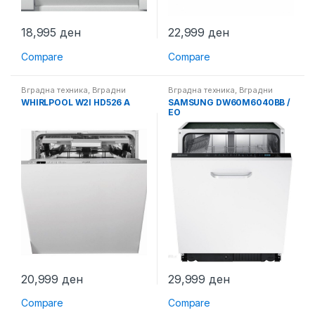
18,995
ден
22,999
ден
Compare
Compare
Вградна техника
,
Вградни
Вградна техника
,
Вградни
машини за миење садови
машини за миење садови
WHIRLPOOL W2I HD526 A
SAMSUNG DW60M6040BB /
EO
20,999
ден
29,999
ден
Compare
Compare