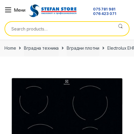
Skip
Skip
075 781 981
Мени
to
to
076 423 071
navigation
content
Search
for:
Home
Вградна техника
Вградни плотни
Electrolux E