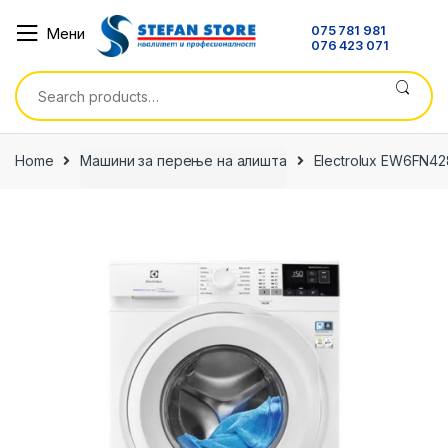
Skip
Skip
075 781 981
Мени
to
to
076 423 071
navigation
content
Search
for:
Home
Машини за перење на алишта
Electrolux EW6FN4