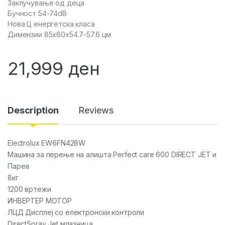
Заклучување од деца
Бучност 54-74dB
Нова Ц енергетска класа
Димензии 85x60x54.7-57.6 цм
21,999
ден
Description
Reviews
Electrolux EW6FN428W
Машина за перење на алишта Perfect care 600 DIRECT JET и
Пареа
8кг
1200 вртежи
ИНВЕРТЕР МОТОР
ЛЦД Дисплеј со електронски контроли
DirectSpray Jet млазница