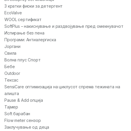
3 кратки фиоки за детергент
EcoValve
WOOL сертификат
SoftPlus – накиснување и раздвојување пред омекнувачот
Испирање без пена
Програми: Антиалергиска
Јоргани
Свила
Волна плус Спорт
Бебе
Outdoor
Тексас
SensiCare оптимизација на циклусот спрема тежината на
алишта
Pause & Add опција
Тајмер
Soft барабан
Flow meter сензор
Заклучување од деца