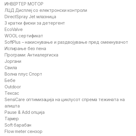
ИНВЕРТЕР МОТОР
ЛЦД Дисплеј со електронски контроли
DirectSpray Jet млазница
3 кратки фиоки за детергент
EcoValve
WOOL сертификат
SoftPlus – накиснување и раздвојување пред омекнувачот
Испирање без пена
Програми: Антиалергиска
Јоргани
Свила
Волна плус Спорт
Бебе
Outdoor
Тексас
SensiCare оптимизација на циклусот спрема тежината на
алишта
Pause & Add опција
Тајмер
Soft барабан
Flow meter сензор