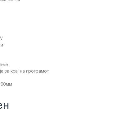
0W
ли
т
вање
ја за крај на програмот
390мм
ен