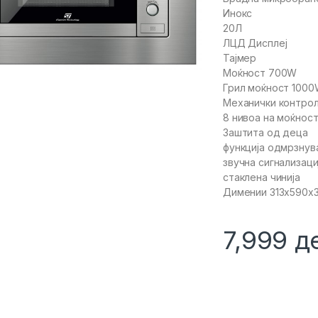
Инокс
20Л
ЛЦД Дисплеј
Тајмер
Моќност 700W
Грил моќност 100
Механички контро
8 нивoа на моќнос
Заштита од деца
функција одмрзну
звучна сигнализаци
стаклена чинија
Димении 313x590x
7,999
д