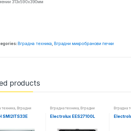
ении 313x590x390мм
egories:
Вградна техника
,
Вградни микробранови печки
ted products
 техника
,
Вградни
Вградна техника
,
Вградни
Вградна т
 за миење садови
машини за миење садови
плотни
 SMI2ITS33E
Electrolux EES27100L
Electro