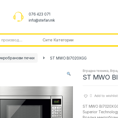
076 423 071
info@stefan.mk
икробранови печки
ST MWO BI7020XGG
Вградна техника
,
Вгра
ST MWO B
Add to wishlist
ST MWO BI7020XG
Superior Technolog
Врадна микробран