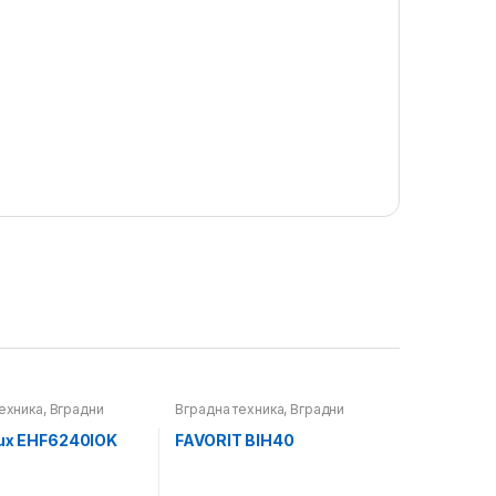
ехника
,
Вградни
Вградна техника
,
Вградни
плотни
lux EHF6240IOK
FAVORIT BIH40