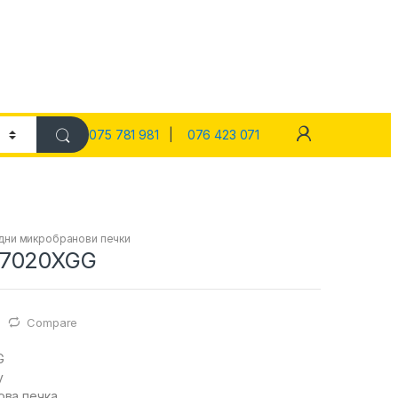
075 781 981
|
076 423 071
дни микробранови печки
I7020XGG
Compare
G
y
ова печка