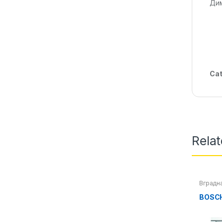
Дим
Cat
Rela
Вградна
машини
BOSCH