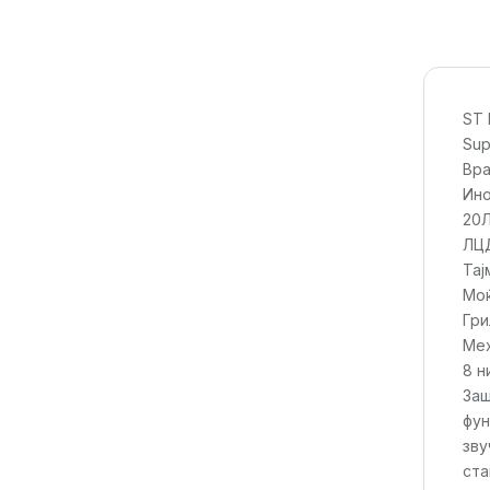
ST
Sup
Вра
Ино
20
ЛЦД
Тај
Мо
Гри
Мех
8 н
Заш
фун
зву
ста