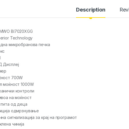
Description
Rev
 MWO BI7020XGG
erior Technology
дна микробранова печка
кс
Л
 Дисплеј
мер
ќност 700W
л моќност 1000W
анички контроли
ивoа на моќност
тита од деца
кција одмрзнување
чна сигнализација за крај на програмот
клена чинија