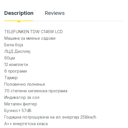
Description
Reviews
TELEFUNKEN TDW C146W LCD
Машина за миење садови
Бела боја
ЛЦД Дисплеј
60цм
12 комплети
6 програми
Тајмер
Половично полнење
70 степени хигиенска програма
Индикатор за сол
Метален филтер
Бучност 57dB
Годишна потрошувача на ел. енергија 258kw/h
А++ енергетска класа