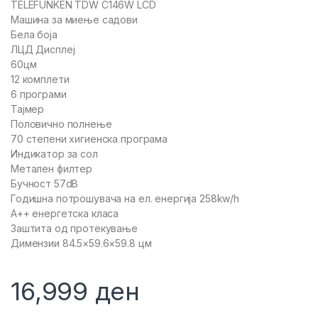
TELEFUNKEN TDW C146W LCD
Машина за миење садови
Бела боја
ЛЦД Дисплеј
60цм
12 комплети
6 програми
Тајмер
Половично полнење
70 степени хигиенска програма
Индикатор за сол
Метален филтер
Бучност 57dB
Годишна потрошувача на ел. енергија 258kw/h
А++ енергетска класа
Заштита од протекување
Димензии 84.5×59.6×59.8 цм
16,999
ден