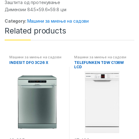
Заштита од протекување
Димензии 84.5×59.6×59.8 цм
Category:
Машини за миење на садови
Related products
Машини за миење на садови
Машини за миење на садови
INDESIT DFO 3C26 X
TELEFUNKEN TDW C136W
LCD