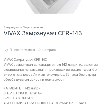
Замрзнувачи
,
Хоризонтални
VIVAX Замрзнувач CFR-143
Add to wishlist
Compare
VIVAX Замрзнувач CFR-143
VIVAX замрзнувач со капацитет од 142 литри, идеален за
складирање на замрзнати производи во вашиот дом. Со
енергетска класа A+ и автономија од 35 часа без струја,
обезбедува сигурност и ефикасност.
КАПАЦИТЕТ: 142 литри
ЕНЕРГЕТСКА КЛАСА: A+
БРОЈ НА КОРПИ: 1
АВТОНОМИЈА ПРИ ПРЕКИН НА СТРУЈА: До 35 часа