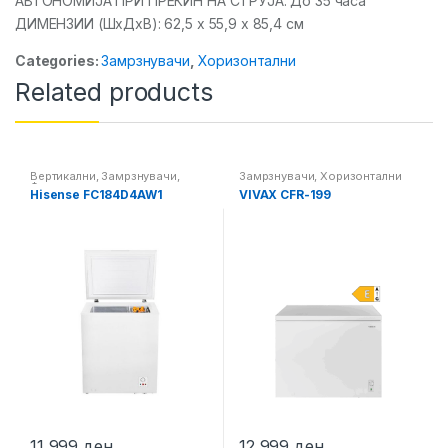
АВТОНОМИЈА ПРИ ПРЕКИН НА СТРУЈА: До 35 часа
ДИМЕНЗИИ (ШxДxВ): 62,5 x 55,9 x 85,4 см
Categories:
Замрзнувачи
,
Хоризонтални
Related products
Вертикални
,
Замрзнувачи
,
Замрзнувачи
,
Хоризонтални
Фрижидери
Hisense FC184D4AW1
VIVAX CFR-199
11,999
ден
12,999
ден