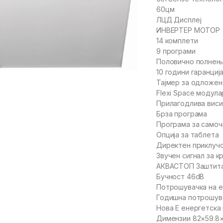
60цм
ЛЦД Дисплеј
ИНВЕРТЕР МОТОР
14 комплети
9 програми
Половично полне
10 години гаранциј
Тајмер за одложен
Flexi Space модула
Прилагодлива виси
Брза програма
Програма за само
Опција за таблета
Директен приклучо
Звучен сигнал за к
АКВАСТОП Заштит
Бучност 46dB
Потрошувачка на ел
Годишна потрошува
Нова Е енергетска
Димензии 82×59.8×