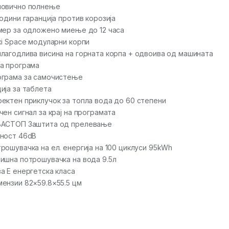
ловично полнење
години гаранција против корозија
мер за одложено миење до 12 часа
xi Space модуларни корпи
лагодлива висина на горната корпа + одвоива од машината
а програма
грама за самочистење
ија за таблета
ектен приклучок за топла вода до 60 степени
чен сигнал за крај на програмата
ВАСТОП Заштита од прелевање
ност 46dB
рошувачка на ел. енергија на 100 циклуси 95kWh
ишна потрошувачка на вода 9.5л
а Е енергетска класа
ензии 82×59.8×55.5 цм