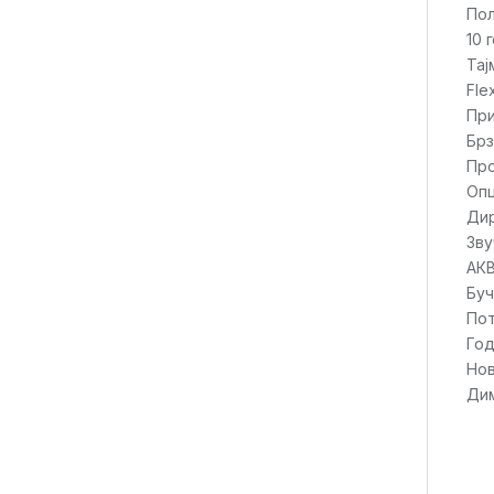
По
10 
Тај
Fle
При
Брз
Про
Опц
Дир
Зву
АК
Буч
Пот
Год
Нов
Дим