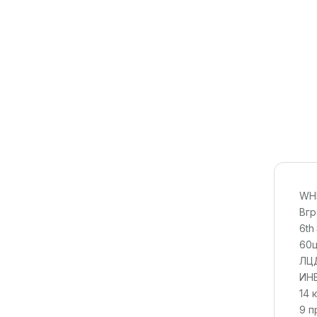
WHI
Вгр
6th
60
ЛЦД
ИН
14 
9 п