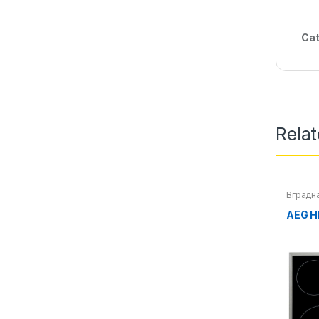
Cat
Rela
Вградна
плотни
AEG 