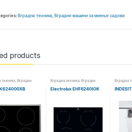
egories:
Вградна техника
,
Вградни машини за миење садови
ted products
 техника
,
Вградни
Вградна техника
,
Вградни
Вградна т
плотни
машини з
HK624000XB
Electrolux EHF6240IOK
INDESIT