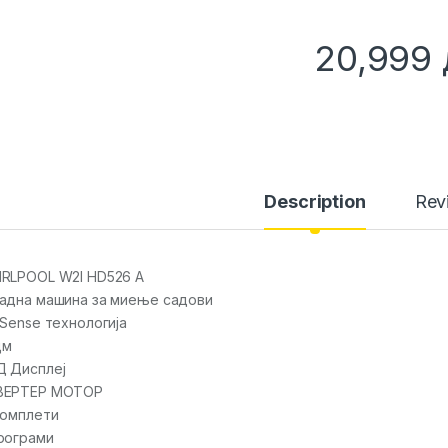
20,999
Description
Rev
RLPOOL W2I HD526 A
адна машина за миење садови
 Sense технологија
цм
 Дисплеј
ВЕРТЕР МОТОР
комплети
рограми