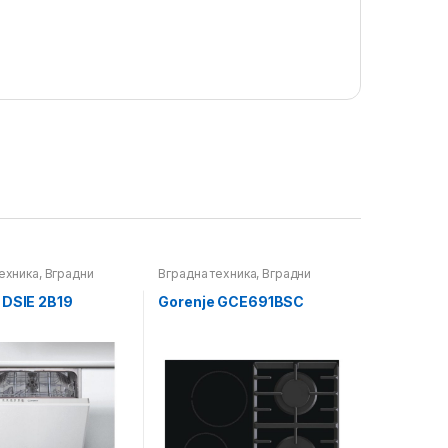
ехника
,
Вградни
Вградна техника
,
Вградни
а миење садови
плотни
 DSIE 2B19
Gorenje GCE691BSC