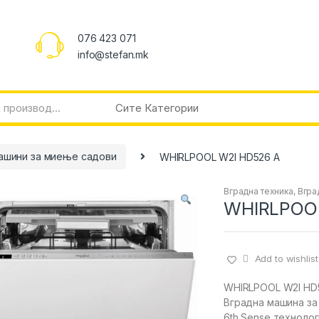
076 423 071
info@stefan.mk
ашини за миење садови
WHIRLPOOL W2I HD526 A
Вградна техника
,
Вгра
WHIRLPOOL
Add to wishlist
WHIRLPOOL W2I HD
Вградна машина з
6th Sense технолог