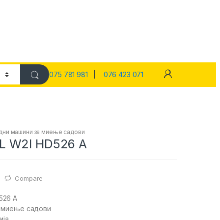
075 781 981
|
076 423 071
дни машини за миење садови
 W2I HD526 A
Compare
526 A
а миење садови
ија