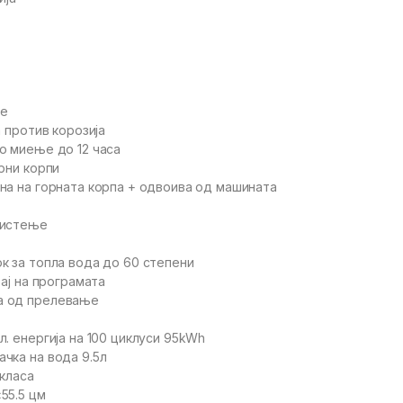
ње
а против корозија
о миење до 12 часа
рни корпи
на на горната корпа + одвоива од машината
чистење
к за топла вода до 60 степени
рај на програмата
а од прелевање
. енергија на 100 циклуси 95kWh
чка на вода 9.5л
 класа
55.5 цм