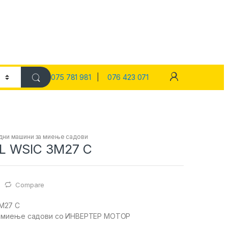
075 781 981
|
076 423 071
дни машини за миење садови
L WSIC 3M27 C
Compare
M27 C
а миење садови со ИНВЕРТЕР МОТОР