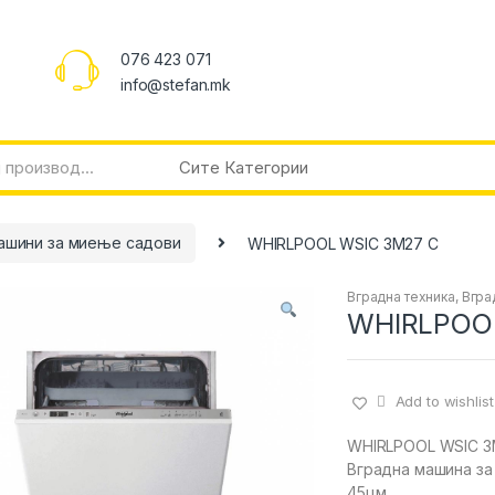
076 423 071
info@stefan.mk
ашини за миење садови
WHIRLPOOL WSIC 3M27 C
Вградна техника
,
Вгра
WHIRLPOO
Add to wishlist
WHIRLPOOL WSIC 3
Вградна машина з
45цм