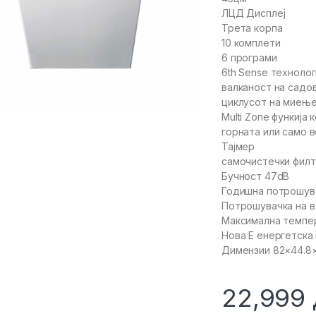
ЛЦД Дисплеј
Трета корпа
10 комплети
6 програми
6th Sense технолог
валканост на садо
циклусот на миење
Multi Zone функија
горната или само 
Тајмер
самочистечки фил
Бучност 47dB
Годишна потрошувач
Потрошувачка на в
Максимална темпер
Нова Е енергетска
Димензии 82×44.8
22,999