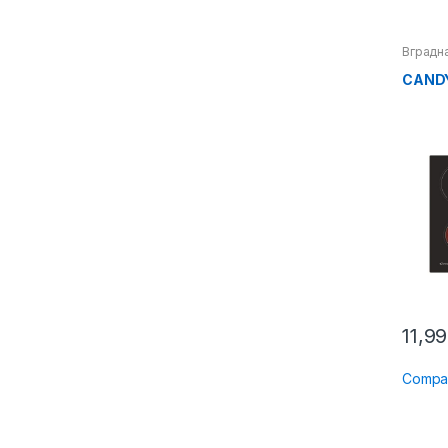
Вградна
плотни
CANDY
11,9
Compa