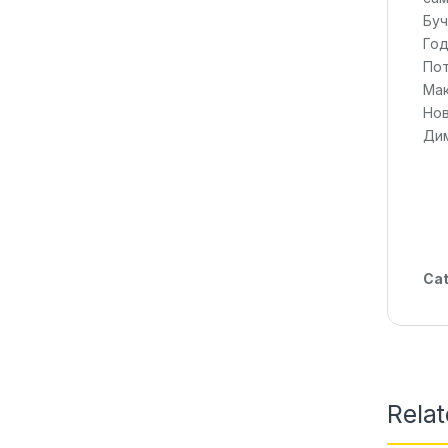
Буч
Год
Пот
Мак
Нов
Дим
Cat
Rela