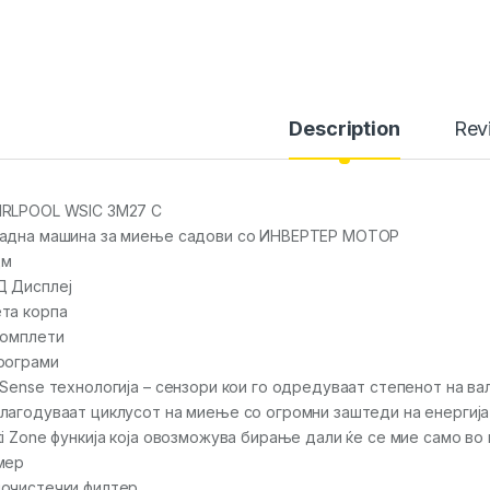
Description
Rev
RLPOOL WSIC 3M27 C
адна машина за миење садови со ИНВЕРТЕР МОТОР
цм
 Дисплеј
та корпа
комплети
рограми
 Sense технологија – сензори кои го одредуваат степенот на ва
лагодуваат циклусот на миење со огромни заштеди на енергија
ti Zone функија која овозможува бирање дали ќе се мие само во
мер
очистечки филтер