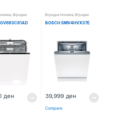
ехника
,
Вградни
Вградна техника
,
Вградни
а миење садови
машини за миење садови
e GV693C61AD
BOSCH SMV4HVX37E
90
ден
39,999
ден
e
Compare