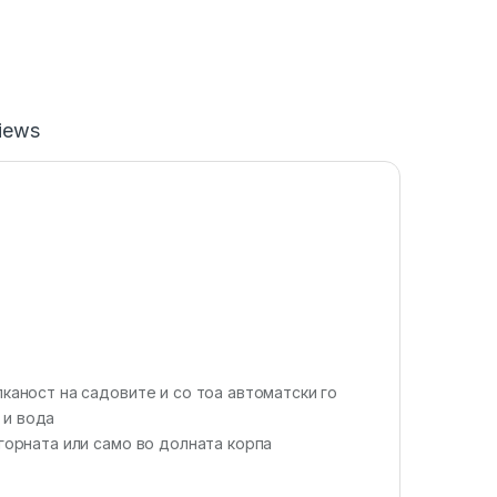
iews
лканост на садовите и со тоа автоматски го
 и вода
 горната или само во долната корпа