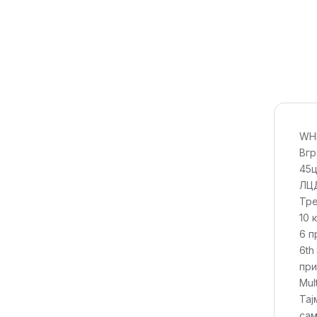
WHI
Вгр
45
ЛЦД
Тре
10 
6 п
6th
при
Mul
Тај
сам