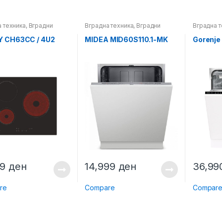
 техника
,
Вградни
Вградна техника
,
Вградни
Вградна т
машини за миење садови
машини з
 CH63CC / 4U2
MIDEA MID60S110.1-MK
Gorenj
99
ден
14,999
ден
36,9
re
Compare
Compar