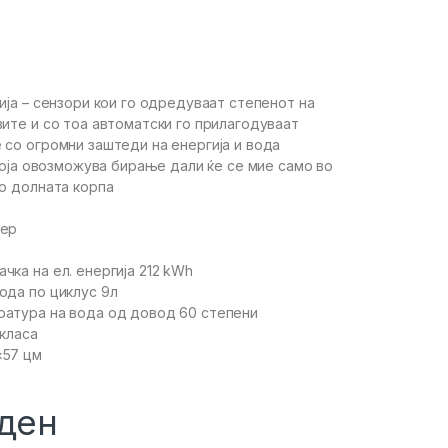
ија – сензори кои го одредуваат степенот на
вите и со тоа автоматски го прилагодуваат
 со огромни заштеди на енергија и вода
 која овозможува бирање дали ќе се мие само во
во долната корпа
тер
ка на ел. енергија 212 kWh
ода по циклус 9л
атура на вода од довод 60 степени
 класа
×57 цм
ден