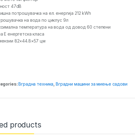
ност 47dB
ишна потрошувачка на ел. енергија 212 kWh
рошувачка на вода по циклус 9л
симална температура на вода од довод 60 степени
а Е енергетска класа
ензии 82×44.8×57 цм
egories:
Вградна техника
,
Вградни машини за миење садови
ted products