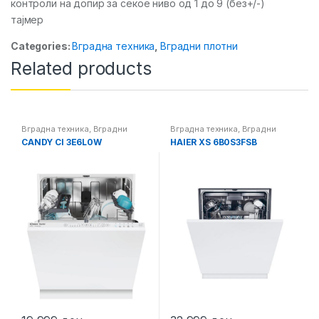
контроли на допир за секое ниво од 1 до 9 (без+/-)
тајмер
Categories:
Вградна техника
,
Вградни плотни
Related products
Вградна техника
,
Вградни
Вградна техника
,
Вградни
машини за миење садови
машини за миење садови
CANDY CI 3E6L0W
HAIER XS 6B0S3FSB