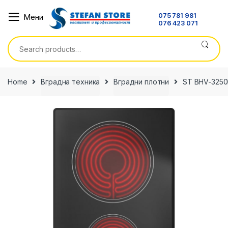
Skip
Skip
075 781 981
Мени
to
to
076 423 071
navigation
content
Search
for:
Home
Вградна техника
Вградни плотни
ST BHV-325