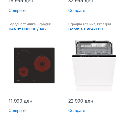
19,999
ден
32,999
ден
Compare
Compare
Вградна техника
,
Вградни
Вградна техника
,
Вградни
плотни
машини за миење садови
CANDY CH63CC / 4U2
Gorenje GV642E60
11,999
ден
22,990
ден
Compare
Compare