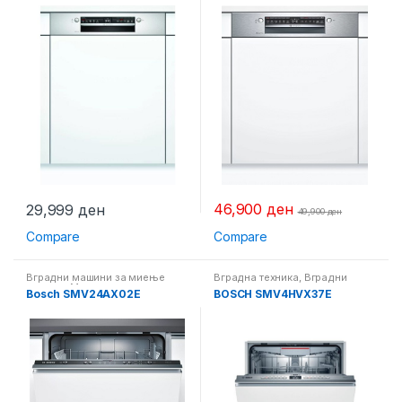
46,900
ден
29,999
ден
49,900
ден
Compare
Compare
Вградни машини за миење
Вградна техника
,
Вградни
садови
,
Машини за миење на
машини за миење садови
Bosch SMV24AX02E
BOSCH SMV4HVX37E
садови