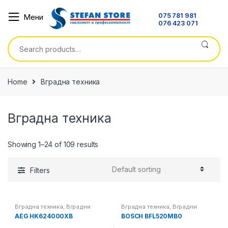
Skip
Skip
075 781 981
Мени
to
to
076 423 071
navigation
content
Search
for:
Home
Вградна техника
Вградна техника
Showing 1–24 of 109 results
Filters
Вградна техника
,
Вградни
Вградна техника
,
Вградни
плотни
микробранови печки
AEG HK624000XB
BOSCH BFL520MB0