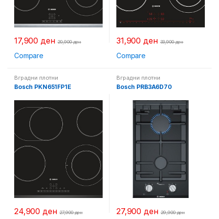
17,900
ден
31,900
ден
20,900
ден
33,900
ден
Compare
Compare
Вградни плотни
Вградни плотни
Bosch PKN651FP1E
Bosch PRB3A6D70
24,900
ден
27,900
ден
27,900
ден
29,900
ден