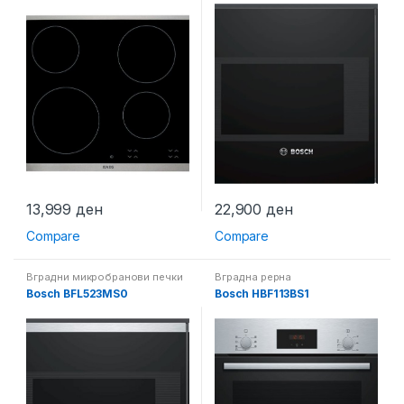
13,999
ден
22,900
ден
Compare
Compare
Вградни микробранови печки
Вградна рерна
Bosch BFL523MS0
Bosch HBF113BS1