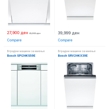
27,900
ден
39,999
ден
30,900
ден
Compare
Compare
Вградни машини за миење
Вградни машини за миење
садови
,
Машини за миење на
садови
,
Машини за миење на
Bosch SPI2HKS59E
Bosch SRV2HKX39E
садови
садови