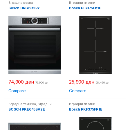
Вградна рерна
Вградни плотни
Bosch HRG635BS1
Bosch PIB375FB1E
74,900
ден
25,900
ден
79,900
ден
28,490
ден
Compare
Compare
Вградна техника
,
Вградни
Вградни плотни
плотни
BOSCH PKE645BA2E
Bosch PKF375FP1E